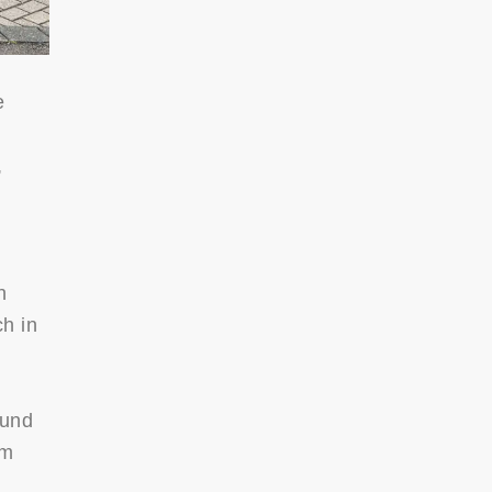
e
,
n
h in
 und
em