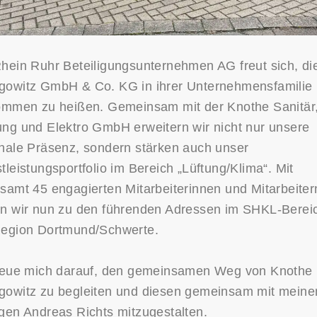
hein Ruhr Beteiligungsunternehmen AG freut sich, di
gowitz GmbH & Co. KG in ihrer Unternehmensfamilie
kommen zu heißen. Gemeinsam mit der Knothe Sanitär
ng und Elektro GmbH erweitern wir nicht nur unsere
nale Präsenz, sondern stärken auch unser
tleistungsportfolio im Bereich „Lüftung/Klima“. Mit
samt 45 engagierten Mitarbeiterinnen und Mitarbeiter
en wir nun zu den führenden Adressen im SHKL-Bereic
Region Dortmund/Schwerte.
freue mich darauf, den gemeinsamen Weg von Knothe
gowitz zu begleiten und diesen gemeinsam mit mein
gen Andreas Richts mitzugestalten.