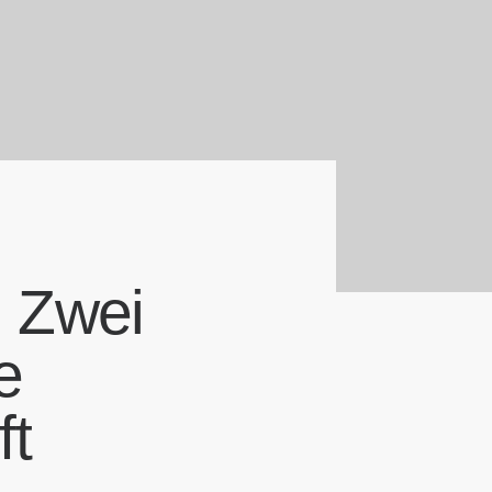
 Zwei
e
t