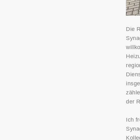
Die R
Syna
will
Heizu
regio
Diens
insge
zähl
der 
Ich 
Syna
Kolle