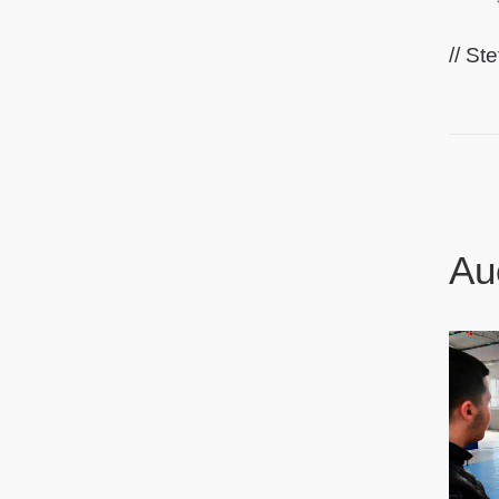
// S
Au