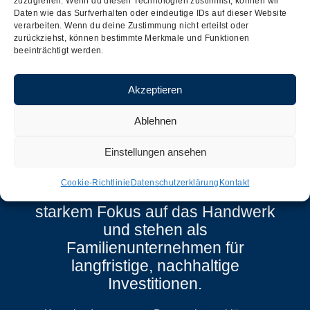
zuzugreifen. Wenn du diesen Technologien zustimmst, können wir
Daten wie das Surfverhalten oder eindeutige IDs auf dieser Website
verarbeiten. Wenn du deine Zustimmung nicht erteilst oder
zurückziehst, können bestimmte Merkmale und Funktionen
beeinträchtigt werden.
Akzeptieren
Ablehnen
Einstellungen ansehen
Wir sind ein unternehmergeführtes
Cookie-Richtlinie
Datenschutzerklärung
Kontakt
mittelständisches Unternehmen, mit
starkem Fokus auf das Handwerk
und stehen als
Familienunternehmen für
langfristige, nachhaltige
Investitionen.